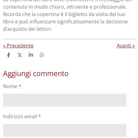
contenuto in modo chiaro, attraente e professionale.
Ricorda che la copertina è il biglietto da visita del tuo
libro e può influenzare significativamente la decisione
d’acquisto dei lettori.
«
Precedente
Avanti
»
C
C
C
C
o
o
o
o
n
n
n
n
Aggiungi commento
d
d
d
d
i
i
i
i
v
v
v
v
Nome *
i
i
i
i
d
d
d
d
i
i
i
i
Indirizzo email *