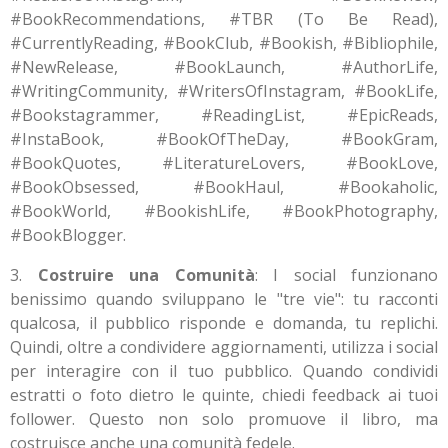
#BookRecommendations, #TBR (To Be Read),
#CurrentlyReading, #BookClub, #Bookish, #Bibliophile,
#NewRelease, #BookLaunch, #AuthorLife,
#WritingCommunity, #WritersOfInstagram, #BookLife,
#Bookstagrammer, #ReadingList, #EpicReads,
#InstaBook, #BookOfTheDay, #BookGram,
#BookQuotes, #LiteratureLovers, #BookLove,
#BookObsessed, #BookHaul, #Bookaholic,
#BookWorld, #BookishLife, #BookPhotography,
#BookBlogger.
3.
Costruire una Comunità
: I social funzionano
benissimo quando sviluppano le "tre vie": tu racconti
qualcosa, il pubblico risponde e domanda, tu replichi.
Quindi, oltre a condividere aggiornamenti, utilizza i social
per interagire con il tuo pubblico. Quando condividi
estratti o foto dietro le quinte, chiedi feedback ai tuoi
follower. Questo non solo promuove il libro, ma
costruisce anche una comunità fedele.