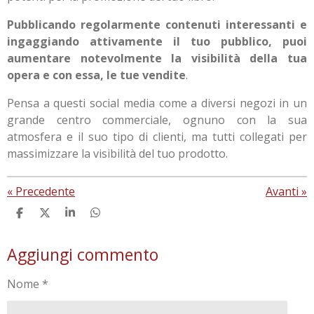
Pubblicando regolarmente contenuti interessanti e
ingaggiando attivamente il tuo pubblico, puoi
aumentare notevolmente la visibilità della tua
opera e con essa, le tue vendite
.
Pensa a questi social media come a diversi negozi in un
grande centro commerciale, ognuno con la sua
atmosfera e il suo tipo di clienti, ma tutti collegati per
massimizzare la visibilità del tuo prodotto.
«
Precedente
Avanti
»
C
C
C
C
o
o
o
o
n
n
n
n
Aggiungi commento
d
d
d
d
i
i
i
i
v
v
v
v
Nome *
i
i
i
i
d
d
d
d
i
i
i
i