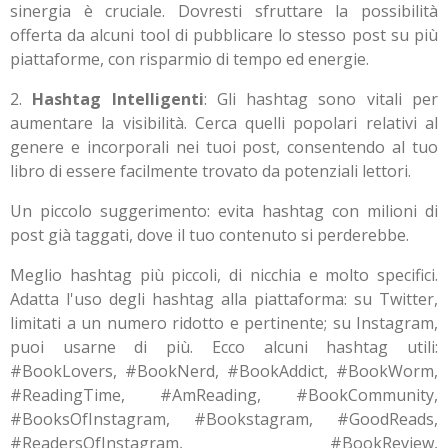
sinergia è cruciale. Dovresti sfruttare la possibilità
offerta da alcuni tool di pubblicare lo stesso post su più
piattaforme, con risparmio di tempo ed energie.
2.
Hashtag Intelligenti
: Gli hashtag sono vitali per
aumentare la visibilità. Cerca quelli popolari relativi al
genere e incorporali nei tuoi post, consentendo al tuo
libro di essere facilmente trovato da potenziali lettori.
Un piccolo suggerimento: evita hashtag con milioni di
post già taggati, dove il tuo contenuto si perderebbe.
Meglio hashtag più piccoli, di nicchia e molto specifici.
Adatta l'uso degli hashtag alla piattaforma: su Twitter,
limitati a un numero ridotto e pertinente; su Instagram,
puoi usarne di più. Ecco alcuni hashtag utili:
#BookLovers, #BookNerd, #BookAddict, #BookWorm,
#ReadingTime, #AmReading, #BookCommunity,
#BooksOfInstagram, #Bookstagram, #GoodReads,
#ReadersOfInstagram, #BookReview,