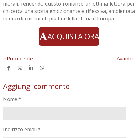
morali, rendendo questo romanzo un'ottima lettura per
chi cerca una storia emozionante e riflessiva, ambientata
in uno dei momenti più bui della storia d'Europa.
ACQUISTA ORA
«
Precedente
Avanti
»
C
C
C
C
o
o
o
o
n
n
n
n
Aggiungi commento
d
d
d
d
i
i
i
i
v
v
v
v
Nome *
i
i
i
i
d
d
d
d
i
i
i
i
Indirizzo email *